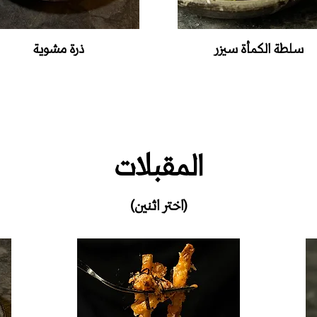
سلطة الكمأة سيزر
ذرة‭ ‬مشوية
المقبلات
(اختر اثنين)