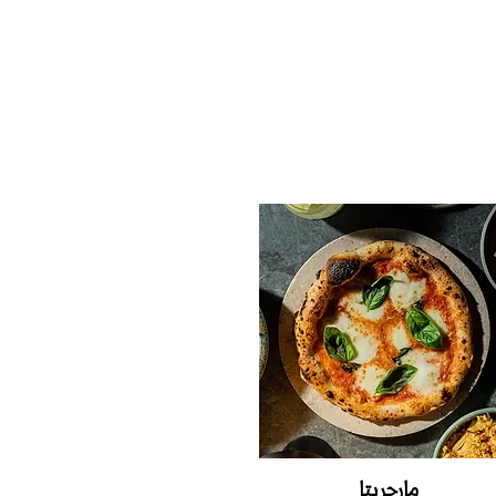
مارجريتا‭