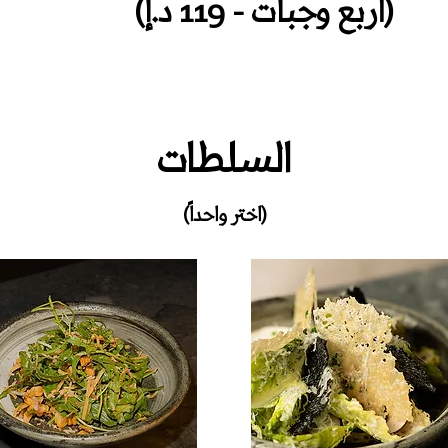
(أربع وجبات - 119 د.إ)
السلطات
(اختر واحداً)