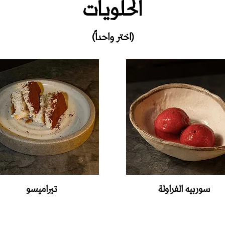
الحلويات
(اختر واحداً)
سوربيه الفراولة
تيراميسو