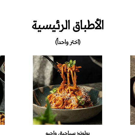
الأطباق الرئيسية
(اختر واحداً)
بولونيز‭ ‬سباجيتي‭ ‬واجيو