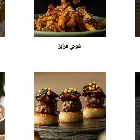
فوجي‭ ‬فرايز‭ ‬