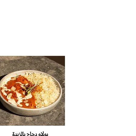
بولاو‭ ‬دجاج‭ ‬بالزبدة