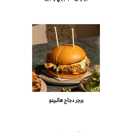
برجر‭ ‬دجاج‭ ‬هالبينو