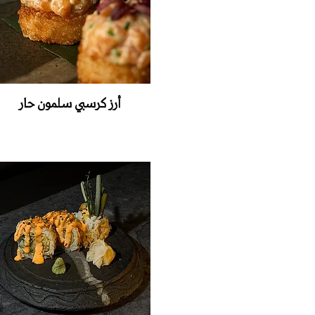
أرز كرسبي سلمون حار