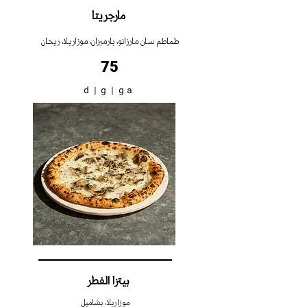
مارجريتا‭ ‬
طماطم سان مارزانو، بارميزان، موزاريلا، ريحان
75
d
|
g
|ga
بيتزا الفطر
موزاريلا، بشاميل